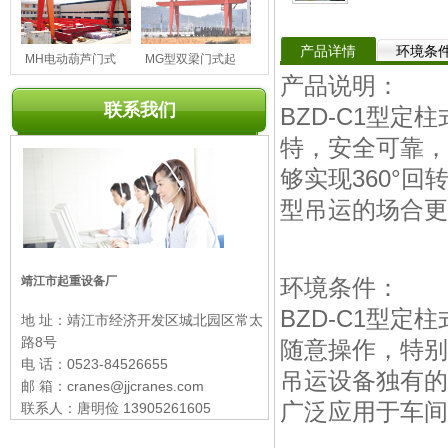
产品详情
环境条
MH电动葫芦门式
MG型双梁门式起
产品说明
起重机
重机
联系我们
BZD-C1型
特，安全可靠，
够实现360°
型吊运的场合更
靖江市起重设备厂
环境条件：
BZD-C1型定
地 址：
靖江市经济开发区城北园区常太
路8号
随意操作，特别
电 话：
0523-84526655
吊运设备独有的
邮 箱：cranes@jjcranes.com
广泛应用于车间
联系人：唐明俭 13905261605