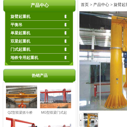
首页
>
产品中心
>
旋臂起
产品中心
旋臂起重机
平衡吊
单梁起重机
双梁起重机
门式起重机
地铁专用起重机
热销产品
QZ型双梁抓斗桥
MG型双梁门式起
式起重机
重机