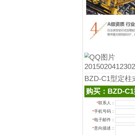
BZD-C1型定
购买：BZD-
联系人：
*
手机号码：
*
电子邮件：
*
意向描述：
*