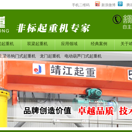
手机二维码
新浪微博
腾
门起重机
双梁起重机
应用领域
经典案例
关于
主梁吊钩门式起重机
龙门起重机
电动葫芦门式起重机
中心