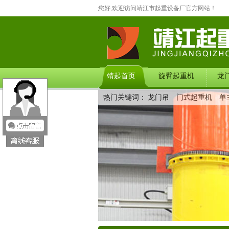
您好,欢迎访问靖江市起重设备厂官方网站！
靖起首页
旋臂起重机
龙
热门关键词：
龙门吊
门式起重机
单
在线留言
联系我们
产品