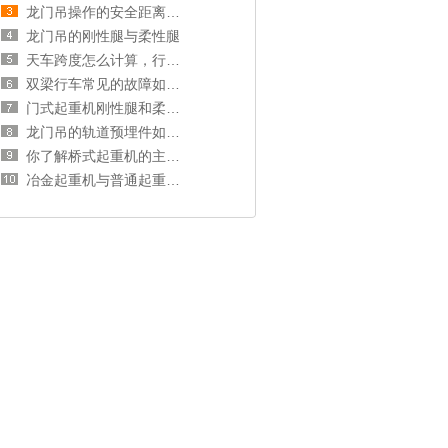
龙门吊操作的安全距离和操作规范
龙门吊的刚性腿与柔性腿
天车跨度怎么计算，行车跨度和厂房跨度的关系
双梁行车常见的故障如何处理？
门式起重机刚性腿和柔性腿选择分析
龙门吊的轨道预埋件如何安装？
你了解桥式起重机的主梁和端梁吗？
冶金起重机与普通起重机的区别