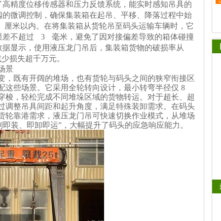
了高精度位移传感器和压力反馈系统，能实时感知吊具的
阀的微调控制，确保集装箱在起吊、平移、降落过程中始
 厘米以内。在将集装箱从货轮吊至码头运输车辆时，它
误差不超过 3 毫米，避免了因对接偏差导致的箱体碰撞
数据显示，使用液压龙门吊后，集装箱货物的破损率从
业减少损失超千万元。
场景
变，既有开阔的堆场，也有货轮与码头之间的狭窄衔接区
配这些场景。它采用全轮转向设计，最小转弯半径仅
8
穿梭，轻松完成不同堆垛区域的货物转运。对于超长、超
过调整吊具间距和起升角度，满足特殊装卸需求。在码头
货轮靠港需求，液压龙门吊可快速切换作业模式，从堆场
到即装、即卸即运”，大幅提升了码头的应急响应能力。