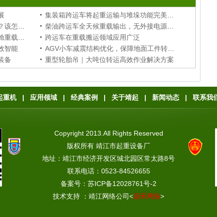
展
集装箱跨运车将起重运输与堆垛功能完美融合
液压龙门吊多缸不同步是什么原因？该怎样修复调整？
柴油跨运车全天候重载输出，无外接电源场站稳定作业
储能柜跨运车定制方案，适配储能舱重载移位堆垛作业
跨运车在重载搬运领域应用广泛
效智能
AGV小车减震结构优化，保障地面工件转运稳定
装备
重型轮胎吊｜大吨位转运高效作业解决方案
起重机
|
应用领域
|
经典案例
|
关于靖起
|
新闻动态
|
联系我
心
|
网站地图
Copyright 2013.All Rights Reserved
版权所有 靖江市起重设备厂
地址：靖江市经济开发区城北园区常太路8号
联系电话：0523-84526655
备案号：
苏ICP备12028761号-2
技术支持 ：
靖江网络公司
<
鼎禾网络
>