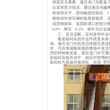
准度至关重要。液压龙门吊配备
位置和受力情况，通过液压伺服
终保持水平，摆动幅度控制在
5
能精准对准车辆的集装箱锁具，
或货物损坏。某国际港口的统计
0.8% 降至 0.2%，每年为企
三、灵活适配，应对多样作业
集装箱码头的作业环境复杂多
域，
液压龙门吊
的灵活性能完美适
米，可在堆满集装箱的堆场中灵活
宽的特种集装箱，液压龙门吊可通
的临时应急作业中，如应对突增的
装卸转为直接对接货轮，实现 “即