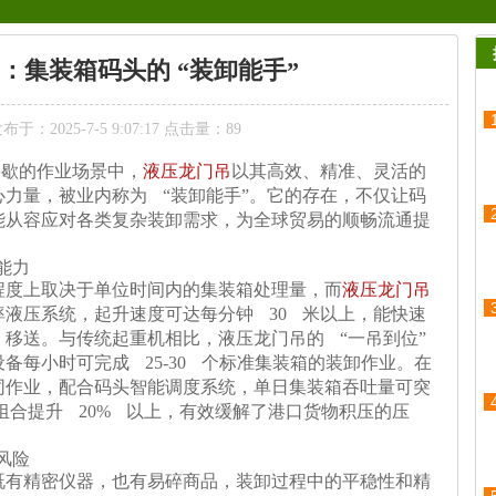
：集装箱码头的 “装卸能手”
于：2025-7-5 9:07:17 点击量：
89
停歇的作业场景中，
液压龙门吊
以其高效、精准、灵活的
力量，被业内称为 “装卸能手”。它的存在，不仅让码
能从容应对各类复杂装卸需求，为全球贸易的顺畅流通提
能力
程度上取决于单位时间内的集装箱处理量，而
液压龙门吊
率液压系统，起升速度可达每分钟
30 米以上，能快速
移送。与传统起重机相比，液压龙门吊的 “一吊到位”
备每小时可完成 25-30 个标准集装箱的装卸作业。在
同作业，配合码头智能调度系统，单日集装箱吞吐量可突
备组合提升 20% 以上，有效缓解了港口货物积压的压
风险
既有精密仪器，也有易碎商品，装卸过程中的平稳性和精