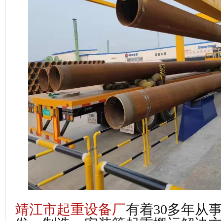
靖江市起重设备厂
有着30多年从