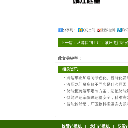
分享到：
QQ空间
新浪微博
腾
上一篇：
从港口到工厂：液压龙门吊
吊装标准
此文关键字：
相关资讯
跨运车正加速向绿色化、智能化发
储能跨运车保障运输安全，精准高
智能轮胎吊，厂区物料搬运实力派
旋臂起重机
|
龙门起重机
|
双梁