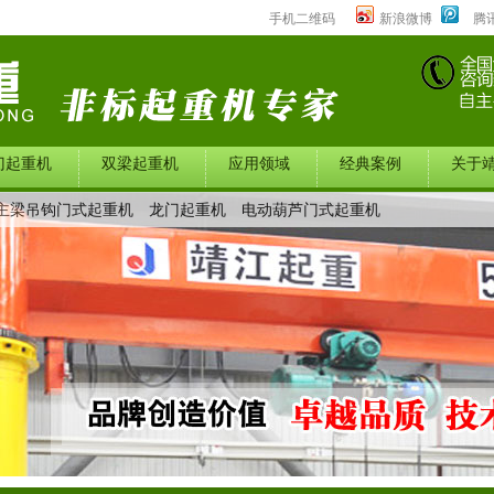
手机二维码
新浪微博
腾
门起重机
双梁起重机
应用领域
经典案例
关于
主梁吊钩门式起重机
龙门起重机
电动葫芦门式起重机
中心