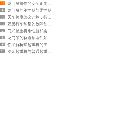
龙门吊操作的安全距离和操作规范
龙门吊的刚性腿与柔性腿
天车跨度怎么计算，行车跨度和厂房跨度的关系
双梁行车常见的故障如何处理？
门式起重机刚性腿和柔性腿选择分析
龙门吊的轨道预埋件如何安装？
你了解桥式起重机的主梁和端梁吗？
冶金起重机与普通起重机的区别