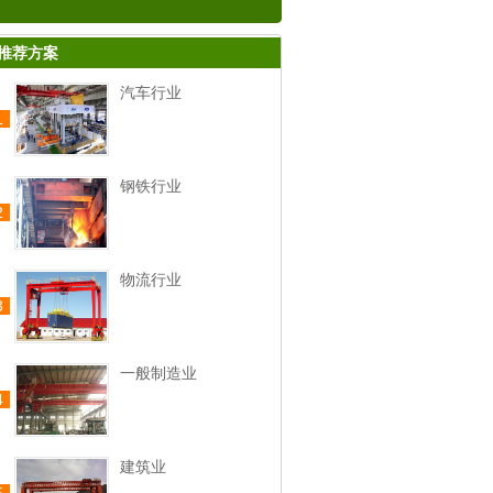
推荐方案
汽车行业
1
钢铁行业
2
物流行业
3
一般制造业
4
建筑业