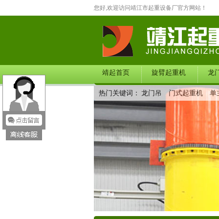
您好,欢迎访问靖江市起重设备厂官方网站！
靖起首页
旋臂起重机
龙
热门关键词：
龙门吊
门式起重机
单
在线留言
联系我们
产品