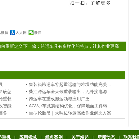
讯微博
人人网
微信
如何重新定义
下一篇：
跨运车具有多样化的特点，让其作业更高
效！
展
集装箱跨运车将起重运输与堆垛功能完美融合
液压龙门吊多缸不同步是什么原因？该怎样修复调整？
柴油跨运车全天候重载输出，无外接电源场站稳定作业
储能柜跨运车定制方案，适配储能舱重载移位堆垛作业
跨运车在重载搬运领域应用广泛
效智能
AGV小车减震结构优化，保障地面工件转运稳定
装备
重型轮胎吊｜大吨位转运高效作业解决方案
起重机
|
应用领域
|
经典案例
|
关于靖起
|
新闻动态
|
联系我