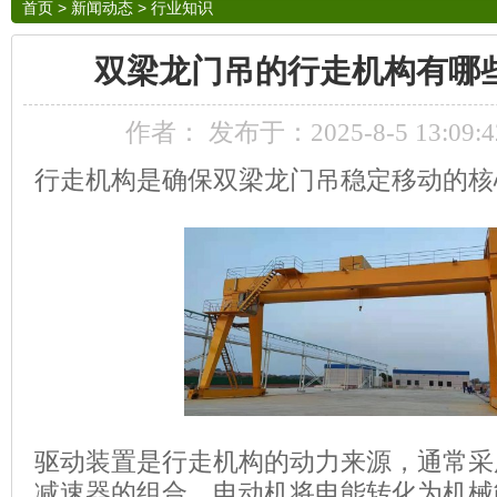
首页
>
新闻动态
>
行业知识
双梁龙门吊的行走机构有哪
作者： 发布于：2025-8-5 13:09
行走机构是确保
双梁龙门吊
稳定移动的核
驱动装置是行走机构的动力来源，通常采
减速器的组合。电动机将电能转化为机械