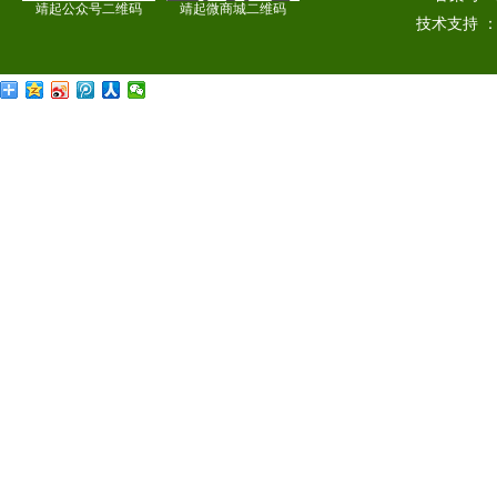
靖起公众号二维码
靖起微商城二维码
技术支持 