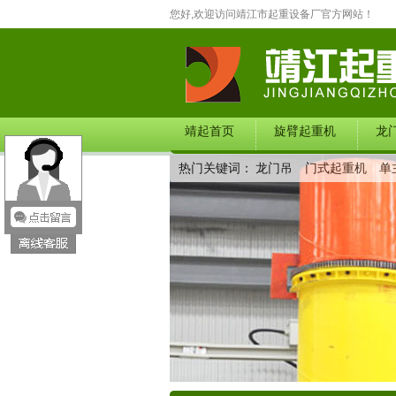
您好,欢迎访问靖江市起重设备厂官方网站！
靖起首页
旋臂起重机
龙
热门关键词：
龙门吊
门式起重机
单
在线留言
联系我们
产品