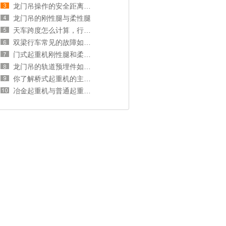
龙门吊操作的安全距离和操作规范
龙门吊的刚性腿与柔性腿
天车跨度怎么计算，行车跨度和厂房跨度的关系
双梁行车常见的故障如何处理？
门式起重机刚性腿和柔性腿选择分析
龙门吊的轨道预埋件如何安装？
你了解桥式起重机的主梁和端梁吗？
冶金起重机与普通起重机的区别