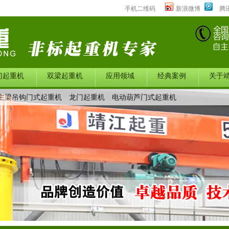
手机二维码
新浪微博
腾
门起重机
双梁起重机
应用领域
经典案例
关于
主梁吊钩门式起重机
龙门起重机
电动葫芦门式起重机
中心