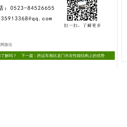
人网
微信
你了解吗？
下一篇：
跨运车相比龙门吊在性能结构上的优势
储能跨运车如何提升堆场空间利用率与作业效率？
堆场通道狭窄，跨运车蟹行转向功能实用吗？
定制化AGV小车，根据厂区工况打造专属搬运设备
选对AGV小车，中小型工厂也能落地无人化搬运模式
！
同样吨位，欧式起重机自重轻能带来哪些好处？
轨道式液压龙门吊，固定作业路线实现高频次起重作业
重型液压龙门吊定制，按需打造大起升高度起重设备
特点分析
智能起重机的日常维护：是更复杂还是更“智慧”？