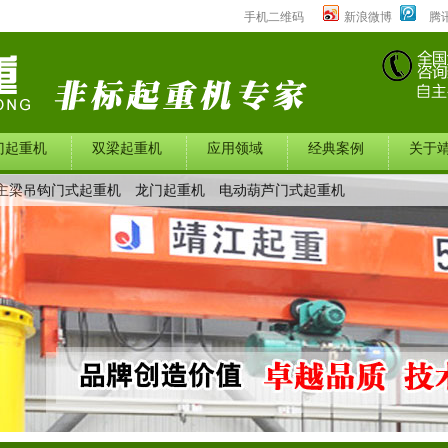
手机二维码
新浪微博
腾
门起重机
双梁起重机
应用领域
经典案例
关于
主梁吊钩门式起重机
龙门起重机
电动葫芦门式起重机
中心