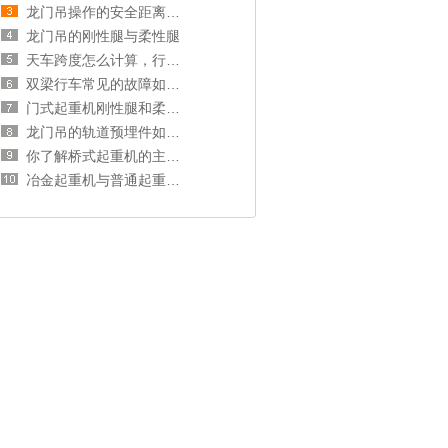
龙门吊操作的安全距离和操作规范
龙门吊的刚性腿与柔性腿
天车跨度怎么计算，行车跨度和厂房跨度的关系
双梁行车常见的故障如何处理？
门式起重机刚性腿和柔性腿选择分析
龙门吊的轨道预埋件如何安装？
你了解桥式起重机的主梁和端梁吗？
冶金起重机与普通起重机的区别