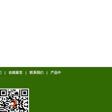
们
|
在线留言
|
联系我们
|
产品中