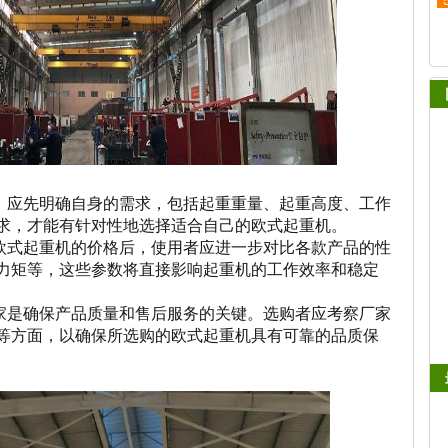
，应先明确自身的需求，包括起重重量、起重高度、工作
求，才能有针对性地选择适合自己的欧式起重机。
上欧式起重机的价格后，使用者应进一步对比各款产品的性
力矩等，这些参数将直接影响起重机的工作效率和稳定
厂家是确保产品质量和售后服务的关键。选购者应考察厂家
等方面，以确保所选购的欧式起重机具有可靠的品质保