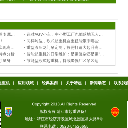
定制化AGV小车，根据厂区工况打造专属搬运设备
选对AGV小车，中小型工厂也能落地无人化搬运模式
！
同样吨位，欧式起重机自重轻能带来哪些好处？
轨道式液压龙门吊，固定作业路线实现高频次起重作业
重型液压龙门吊定制，按需打造大起升高度起重设备
特点分析
智能起重机的日常维护：是更复杂还是更“智慧”？
定制规格欧式起重机，根据厂房尺寸量身打造
节能型欧式起重机，持续降低厂区吊装运营成本
起重机
|
应用领域
|
经典案例
|
关于靖起
|
新闻动态
|
联系我
心
|
网站地图
Copyright 2013.All Rights Reserved
版权所有 靖江市起重设备厂
地址：靖江市经济开发区城北园区常太路8号
联系电话：0523-84526655