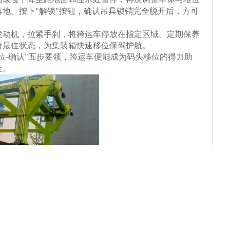
10
落地。按下
解锁
按钮，确认吊具锁销完全脱开后，方可
“
”
发动机，拉紧手刹，将跨运车停放在指定区域。定期保养
持最佳状态，为集装箱快速移位保驾护航。
位
确认
五步要领，跨运车便能成为码头移位的得力助
-
”
全。
年从事起重机设计、研发、制造、安装等起重搬运解决方
门吊、集装箱龙门吊、轮胎吊、欧式起重机以及各类非标
是世界
强企业的合格供应商，为全球
多家企业非
500
5000