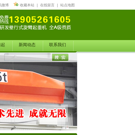
讯微博
收藏本站
|
在线留言
|
站点地图
靖起
新闻动态
联系我们