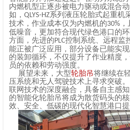
内燃机型正逐步被电力驱动或混合动
如，
系列液压轮胎式起重机
QLYS-HZ
技术，作业成本仅为内燃机的
，
30%
低噪音，更加符合现代绿色港口的环
方面，先进的
控制系统、远程监
PLC
能正被广泛应用，部分设备已能实现
的装卸循环，不仅提升了作业精度，
员的依赖和劳动强度。
展望未来，大型
轮胎吊
将继续在
压系统和无人驾驶技术上寻求突破。
联网技术的深度融合，具备自主感知
的智能化轮胎吊将成为散货码头的核
效、安全、低碳的现代化智慧港口提