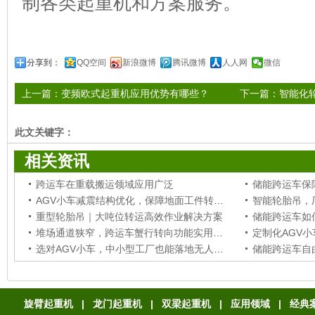
制各类起重机和方案服务。
分享到：
QQ空间
新浪微博
腾讯微博
人人网
微信
上一篇：
变频欧式起重机应用优势有哪些？
下一篇：
智能化
此文关键字：
相关资讯
跨运车在重载搬运领域应用广泛
储能跨运车保
AGV小车减震结构优化，保障地面工件转运稳定
智能轮胎吊，
重型轮胎吊｜大吨位转运高效作业解决方案
堆场通道狭窄，跨运车蟹行转向功能实用吗？
选对AGV小车，中小型工厂也能落地无人化搬运模式
储能跨运车自
旋臂起重机
|
龙门起重机
|
双梁起重机
|
应用领域
|
经典