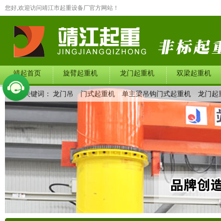
您好,欢迎访问靖江市起重设备厂官方网站！
靖起首页
旋臂起重机
龙门起重机
双梁起重机
热门关键词：
龙门吊
门式起重机
单主梁吊钩门式起重机
龙门起
在线留言
联系我们
产品中心