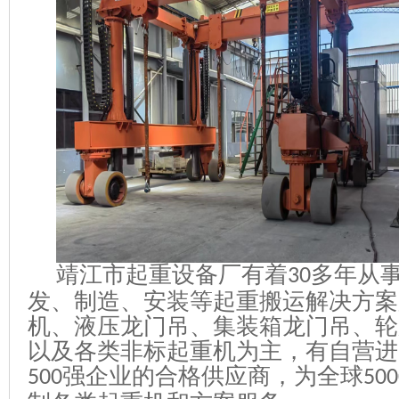
靖江市起重设备厂有着
多年从
30
发、制造、安装等起重搬运解决方案
机、液压龙门吊、集装箱龙门吊、轮
以及各类非标起重机为主，有自营进
强企业的合格供应商，为全球
500
500