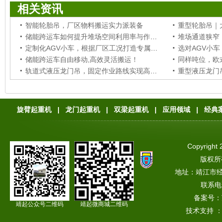
相关资讯
智能轮胎吊，厂区物料搬运实力派装备
重型轮胎吊｜
储能跨运车如何提升堆场空间利用率与作业效率？
定制化AGV小车，根据厂区工况打造专属搬运设备
储能跨运车自由移动,高效灵活搬运！
轨道式液压龙门吊，固定作业路线实现高频次起重作业
旋臂起重机
|
龙门起重机
|
双梁起重机
|
应用领域
|
经典
Copyright 
版权所
地址：靖江市
联系电话
备案号：
靖起公众号二维码
靖起微商城二维码
技术支持 