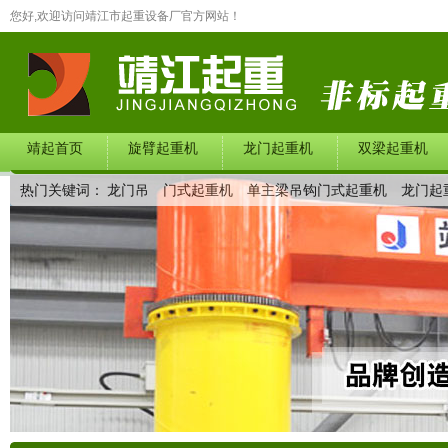
您好,欢迎访问靖江市起重设备厂官方网站！
靖起首页
旋臂起重机
龙门起重机
双梁起重机
热门关键词：
龙门吊
门式起重机
单主梁吊钩门式起重机
龙门起
在线留言
联系我们
产品中心