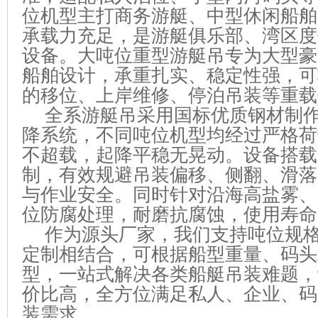
位机型主打商务游艇、中型休闲船舶
承载力充足，是游艇俱乐部、湾区度
设备。大吨位重型游艇吊专为大型豪
船舶设计，承重扎实、稳定性强，可
的移位、上岸维修、停泊吊装等重载
全系游艇吊采用国标优质钢材制
降系统，不同吨位机型均经过严格荷
不超载，起降平稳无晃动。设备搭载
制，有效规避吊装偏移、侧翻、滑落
与作业安全。同时针对沿海高盐雾、
位防腐处理，耐磨抗腐蚀，使用寿命
作为源头厂家，我们支持吨位规
定制相结合，可根据船型重量、码头
型，一站式解决各类船艇吊装难题，
价比高，全方位满足私人、企业、码
装需求。