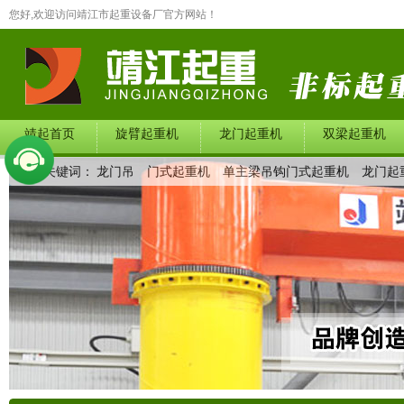
您好,欢迎访问靖江市起重设备厂官方网站！
靖起首页
旋臂起重机
龙门起重机
双梁起重机
热门关键词：
龙门吊
门式起重机
单主梁吊钩门式起重机
龙门起
在线留言
联系我们
产品中心