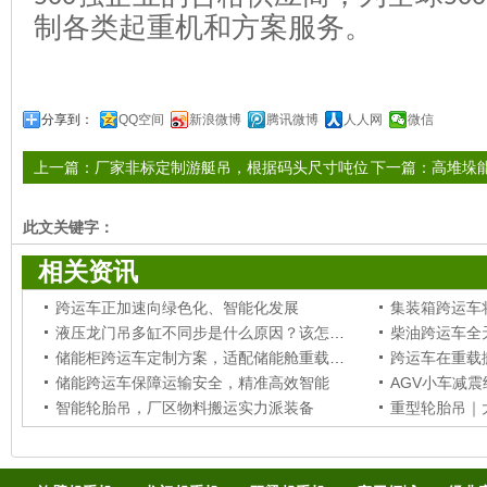
制各类起重机和方案服务。
分享到：
QQ空间
新浪微博
腾讯微博
人人网
微信
上一篇：
厂家非标定制游艇吊，根据码头尺寸吨位
下一篇：
高堆垛
量身设计
此文关键字：
相关资讯
跨运车正加速向绿色化、智能化发展
液压龙门吊多缸不同步是什么原因？该怎样修复调整？
储能柜跨运车定制方案，适配储能舱重载移位堆垛作业
跨运车在重载
储能跨运车保障运输安全，精准高效智能
智能轮胎吊，厂区物料搬运实力派装备
重型轮胎吊｜