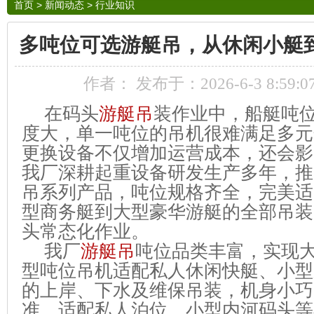
首页
>
新闻动态
>
行业知识
多吨位可选游艇吊，从休闲小艇
作者： 发布于：2026-6-3 8:59:
在码头
游艇吊
装作业中，船艇吨
度大，单一吨位的吊机很难满足多元
更换设备不仅增加运营成本，还会影
我厂深耕起重设备研发生产多年，推
吊
系列产品，吨位规格齐全，完美适
型商务艇到大型豪华游艇的全部吊装
头常态化作业。
我厂
游艇吊
吨位品类丰富，实现
型吨位吊机适配私人休闲快艇、小型
的上岸、下水及维保吊装，机身小巧
准，适配私人泊位、小型内河码头等