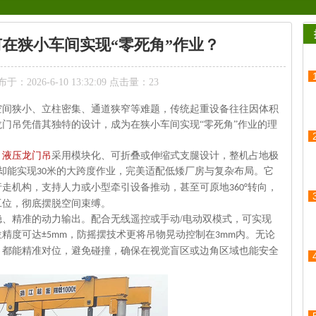
在狭小车间实现“零死角”作业？
：2026-6-10 13:32:09 点击量：
23
空间狭小、立柱密集、通道狭窄等难题，传统起重设备往往因体积
龙门吊凭借其独特的设计，成为在狭小车间实现
“
零死角
”
作业的理
。
液压龙门吊
采用模块化、可折叠或伸缩式支腿设计，整机占地极
却能实现
米的大跨度作业，完美适配低矮厂房与复杂布局。它
30
行走机构，支持人力或小型牵引设备推动，甚至可原地
转向，
360°
工位，彻底摆脱空间束缚。
稳、精准的动力输出。配合无线遥控或手动
/
电动双模式，可实现
位精度可达
，防摇摆技术更将吊物晃动控制在
内。无论
±5mm
3mm
，都能精准对位，避免碰撞，确保在视觉盲区或边角区域也能安全