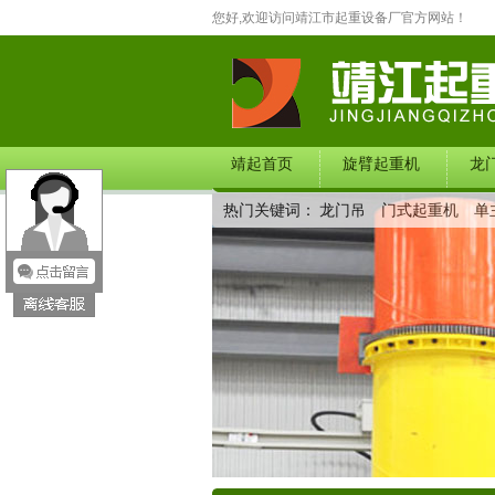
您好,欢迎访问靖江市起重设备厂官方网站！
靖起首页
旋臂起重机
龙
热门关键词：
龙门吊
门式起重机
单
在线留言
联系我们
产品