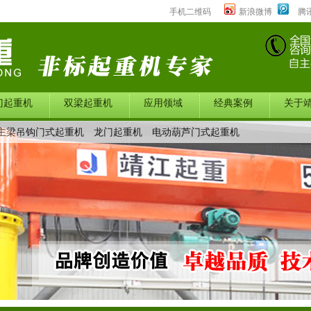
手机二维码
新浪微博
腾
门起重机
双梁起重机
应用领域
经典案例
关于
主梁吊钩门式起重机
龙门起重机
电动葫芦门式起重机
中心