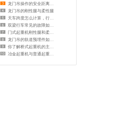
龙门吊操作的安全距离和操作规范
龙门吊的刚性腿与柔性腿
天车跨度怎么计算，行车跨度和厂房跨度的关系
双梁行车常见的故障如何处理？
门式起重机刚性腿和柔性腿选择分析
龙门吊的轨道预埋件如何安装？
你了解桥式起重机的主梁和端梁吗？
冶金起重机与普通起重机的区别