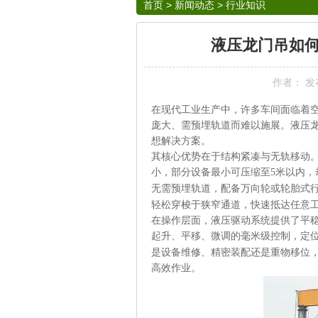
首页
>
新闻动态
>
行业知识
液压龙门吊如何
作者： 发布于
在现代工业生产中，许多车间面临着
庞大、需预埋轨道而难以施展。液压
想解决方案。
其核心优势在于结构紧凑与无轨移动
小，部分设备最小可压缩至
5
米以内，
无需预埋轨道，配备万向轮或轮胎式
轻松穿梭于狭窄通道，快速抵达任意
在操作层面，液压驱动系统提供了平
起升、平移、微调的毫米级控制，定
是设备维修、精密装配还是重物移位
高效作业。