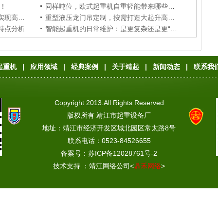
！
同样吨位，欧式起重机自重轻能带来哪些好处？
轨道式液压龙门吊，固定作业路线实现高频次起重作业
重型液压龙门吊定制，按需打造大起升高度起重设备
特点分析
智能起重机的日常维护：是更复杂还是更“智慧”？
起重机
|
应用领域
|
经典案例
|
关于靖起
|
新闻动态
|
联系我
心
|
网站地图
Copyright 2013.All Rights Reserved
版权所有 靖江市起重设备厂
地址：靖江市经济开发区城北园区常太路8号
联系电话：0523-84526655
备案号：
苏ICP备12028761号-2
技术支持 ：
靖江网络公司
<
鼎禾网络
>