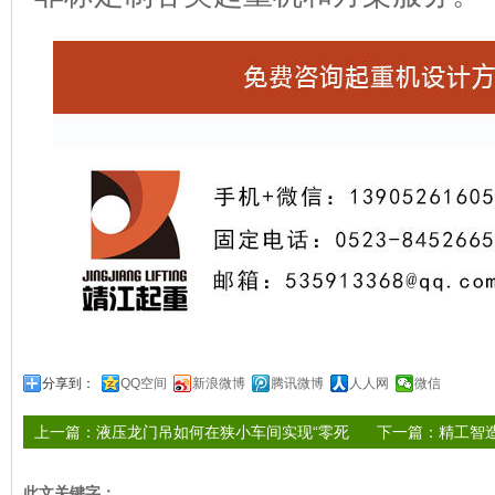
分享到：
QQ空间
新浪微博
腾讯微博
人人网
微信
上一篇：
液压龙门吊如何在狭小车间实现“零死
下一篇：
精工智
角”作业？
标杆
此文关键字：