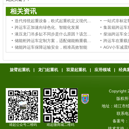
相关资讯
迭代传统起重设备，欧式起重机定义现代工业吊运新标准
跨运车正加速向绿色化、智能化发展
液压龙门吊多缸不同步是什么原因？该怎样修复调整？
储能柜跨运车定制方案，适配储能舱重载移位堆垛作业
跨运车在重载
储能跨运车保障运输安全，精准高效智能
旋臂起重机
|
龙门起重机
|
双梁起重机
|
应用领域
|
经典
Copyright 
版权所
地址：靖江市
联系电话
备案号：
靖起公众号二维码
靖起微商城二维码
技术支持 