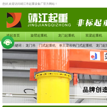
您好,欢迎访问靖江市起重设备厂官方网站！
靖起首页
旋臂起重机
龙门起重机
双梁起重机
热门关键词：
龙门吊
门式起重机
单主梁吊钩门式起重机
龙门起
在线留言
联系我们
产品中心