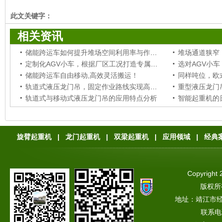
此文关键字：
相关资讯
储能跨运车如何提升堆场空间利用率与作业效率？
定制化AGV小车，根据厂区工况打造专属搬运设备
储能跨运车自由移动,高效灵活搬运！
轨道式液压龙门吊，固定作业路线实现高频次起重作业
轨道式与移动式液压龙门吊的应用特点分析
旋臂起重机
|
龙门起重机
|
双梁起重机
|
应用领域
|
经典
Copyright 
版权所
地址：靖江市
联系电话