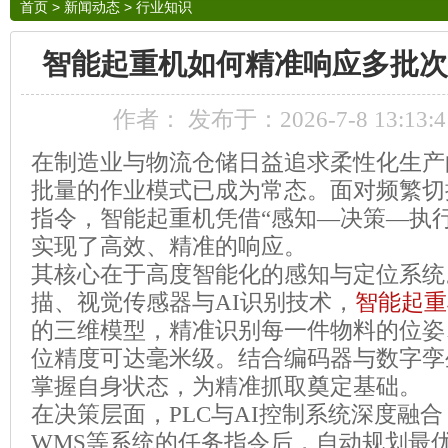
首页
>
新闻动态
>
行业知识
智能起重机如何精准响应多批次
作者： 发布于：2026-7-8 13:13
在制造业与物流仓储日益追求柔性化生产
批量的作业模式已成为常态。面对频繁切
指令，智能起重机凭借
“
感知
—
决策
—
执
实现了高效、精准的响应。
其核心在于高度智能化的感知与定位系统
描、视觉传感器与
AI
识别技术，
智能起重
的三维模型，精准识别每一件物料的位姿
位精度可达毫米级。结合编码器与数字孪
掌握自身状态，为精准抓取奠定基础。
在决策层面，
PLC
与
AI
控制系统深度融合
WMS
等系统的任务指令后，自动规划最