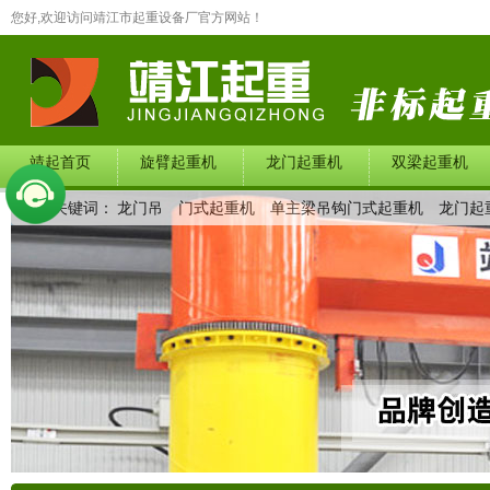
您好,欢迎访问靖江市起重设备厂官方网站！
靖起首页
旋臂起重机
龙门起重机
双梁起重机
热门关键词：
龙门吊
门式起重机
单主梁吊钩门式起重机
龙门起
在线留言
联系我们
产品中心