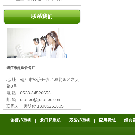
联系我们
靖江市起重设备厂
地 址：
靖江市经济开发区城北园区常太
路8号
电 话：
0523-84526655
邮 箱：cranes@jjcranes.com
联系人：唐明俭 13905261605
旋臂起重机
|
龙门起重机
|
双梁起重机
|
应用领域
|
经典