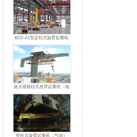
BZD-A1型定柱式旋臂起重机
超大规格柱式悬臂起重机（电
动）
壁柱式旋臂起重机（气动）