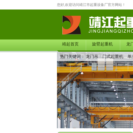
您好,欢迎访问靖江市起重设备厂官方网站！
靖起首页
旋臂起重机
龙
热门关键词：
龙门吊
门式起重机
单
在线留言
联系我们
产品