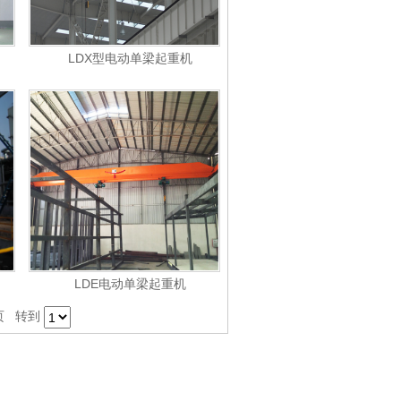
LDX型电动单梁起重机
LDE电动单梁起重机
页
转到
们
|
在线留言
|
联系我们
|
产品中