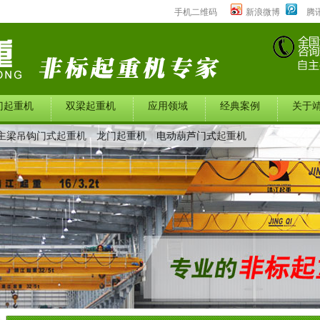
手机二维码
新浪微博
腾
门起重机
双梁起重机
应用领域
经典案例
关于
主梁吊钩门式起重机
龙门起重机
电动葫芦门式起重机
中心