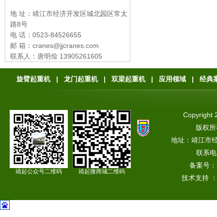
地 址：
靖江市经济开发区城北园区常太
路8号
电 话：
0523-84526655
邮 箱：cranes@jjcranes.com
联系人：唐明俭 13905261605
旋臂起重机
|
龙门起重机
|
双梁起重机
|
应用领域
|
经典
Copyright 
版权所
地址：靖江市
联系电话
备案号：
靖起公众号二维码
靖起微商城二维码
技术支持 