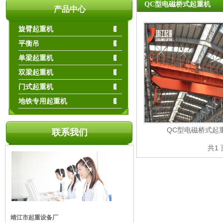
QC型电磁桥式起重机
产品中心
旋臂起重机
平衡吊
单梁起重机
双梁起重机
门式起重机
地铁专用起重机
QC型电磁桥式起
联系我们
共1 
靖江市起重设备厂