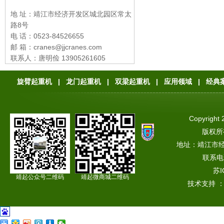
地 址：
靖江市经济开发区城北园区常太
路8号
电 话：
0523-84526655
邮 箱：cranes@jjcranes.com
联系人：唐明俭 13905261605
旋臂起重机
|
龙门起重机
|
双梁起重机
|
应用领域
|
经典
Copyright 
版权所
地址：靖江市
联系电话
苏I
靖起公众号二维码
靖起微商城二维码
技术支持 