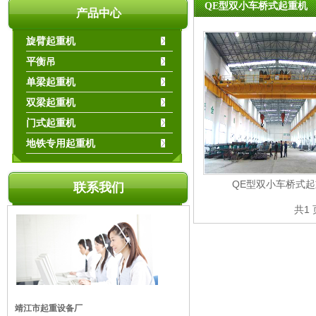
QE型双小车桥式起重机
产品中心
旋臂起重机
平衡吊
单梁起重机
双梁起重机
门式起重机
地铁专用起重机
QE型双小车桥式起
联系我们
共1 
靖江市起重设备厂