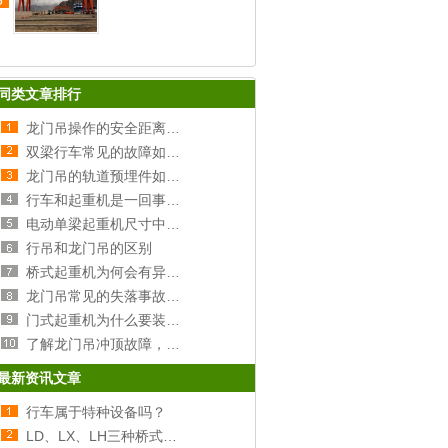
5
同类文章排行
龙门吊操作的安全距离和操作规范
双梁行车常见的故障如何处理？
龙门吊的轨道预埋件如何安装？
行车和起重机是一回事吗？
电动单梁起重机尺寸中的H1 H2 W B C1 C2代表什么意思
行吊和龙门吊的区别
桥式起重机为何会有异响呢？
龙门吊常见的失落事故种类及原因分析
门式起重机为什么要装夹轨器？
了解龙门吊冲顶故障，让您后顾无忧
最新资讯文章
行车属于特种设备吗？
LD、LX、LH三种桥式行车的区别