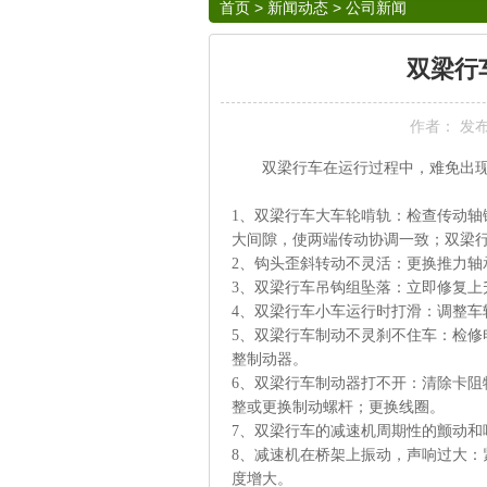
首页
>
新闻动态
>
公司新闻
双梁行
作者： 发布于：
双梁行车在运行过程中，难免出现
1、
双梁行车
大车轮啃轨：检查传动轴
大间隙，使两端传动协调一致；
双梁
2、
钩头歪斜转动不灵活：更换推力轴
3
、
双梁行车
吊钩组坠落：立即修复上
4
、
双梁行车
小车运行时打滑：调整车
5
、
双梁行车
制动不灵刹不住车：检修
整制动器。
6
、
双梁行车
制动器打不开：清除卡阻
整或更换制动螺杆；更换线圈。
7
、
双梁行车的
减速机周期性的颤动和
8
、减速机在桥架上振动，声响过大：
度增大。