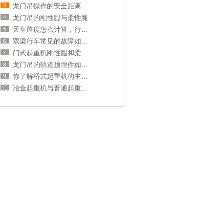
龙门吊操作的安全距离和操作规范
龙门吊的刚性腿与柔性腿
天车跨度怎么计算，行车跨度和厂房跨度的关系
双梁行车常见的故障如何处理？
门式起重机刚性腿和柔性腿选择分析
龙门吊的轨道预埋件如何安装？
你了解桥式起重机的主梁和端梁吗？
冶金起重机与普通起重机的区别