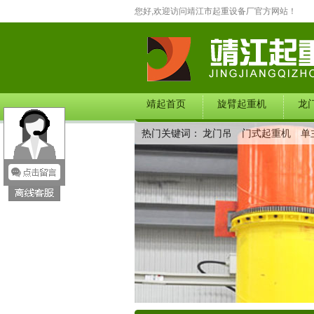
您好,欢迎访问靖江市起重设备厂官方网站！
靖起首页
旋臂起重机
龙
热门关键词：
龙门吊
门式起重机
单
在线留言
联系我们
产品