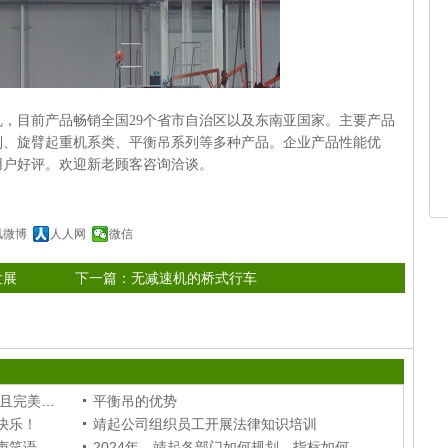
，目前产品畅销全国29个省市自治区以及东南亚国家。主要产品
列、旋臂起重机系类、平衡吊系列等多种产品。企业产品性能优
用户好评。欢迎新老顾客咨询洽谈。
讯微博
人人网
微信
发展
下一篇：
无减速机的桥式行车
2025，靖江市起重设备厂年会顺利且完美召开！
平衡吊的优势
快乐！
靖起公司组织员工开展法律知识培训
回顾靖起起重机厂家年会，一片欢声笑语中！
2024年，靖起各部门如何规划，指标如何达成？