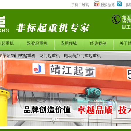
手机二维码
新浪微博
腾
门起重机
双梁起重机
应用领域
经典案例
关于
主梁吊钩门式起重机
龙门起重机
电动葫芦门式起重机
中心