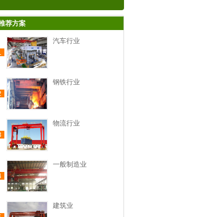
推荐方案
汽车行业
1
钢铁行业
2
物流行业
3
一般制造业
4
建筑业