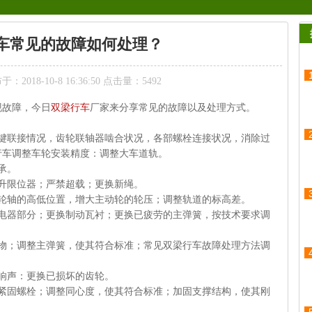
车常见的故障如何处理？
2018-10-8 16:36:50 点击量：
5492
故障，今日
双梁行车
厂家来分享常见的故障以及处理方式。
键联接情况，齿轮联轴器啮合状况，各部螺栓连接状况，消除过
行车
调整车轮安装精度：调整大车道轨。
承。
升限位器；严禁超载；更换新绳。
轮轴的高低位置，增大主动轮的轮压；调整轨道的标高差。
电器部分；更换制动瓦衬；更换已疲劳的主弹簧，按技术要求调
物；调整主弹簧，使其符合标准；常见
双梁行车
故障处理方法调
响声：更换已损坏的齿轮。
紧固螺栓；调整同心度，使其符合标准；加固支撑结构，使其刚