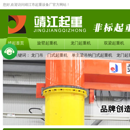
您好,欢迎访问靖江市起重设备厂官方网站！
靖起首页
旋臂起重机
龙门起重机
双梁起重机
热门关键词：
龙门吊
门式起重机
单主梁吊钩门式起重机
龙门起
在线留言
联系我们
产品中心