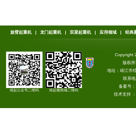
旋臂起重机
|
龙门起重机
|
双梁起重机
|
应用领域
|
经典
Copyright 
版权所
地址：靖江市
联系电话
备案号：
靖起公众号二维码
靖起微商城二维码
技术支持 