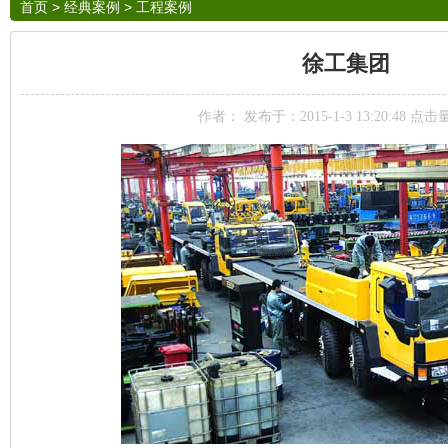
首页
>
经典案例
>
工程案例
徐工集团
作者： 发布于：2015-1-3 13:20:48 点